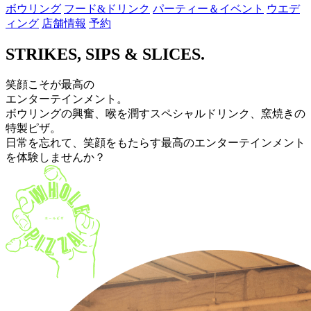
ボウリング
フード&ドリンク
パーティー＆イベント
ウエデ
ィング
店舗情報
予約
S
T
R
I
K
E
S
,
S
I
P
S
&
S
L
I
C
E
S
.
笑顔こそが最高の
エンターテインメント。
ボウリングの興奮、喉を潤すスペシャルドリンク、窯焼きの
特製ピザ。
日常を忘れて、笑顔をもたらす最高のエンターテインメント
を体験しませんか？